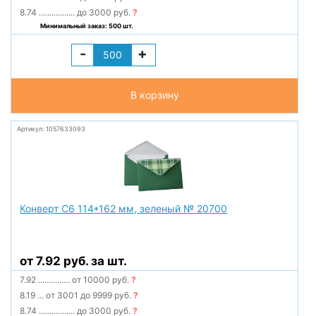
8.74
.................
до 3000 руб.
?
Минимальный заказ: 500 шт.
-
+
В корзину
Артикул: 1057633093
Конверт С6 114*162 мм, зеленый № 20700
от 7.92 руб. за шт.
7.92
...............
от 10000 руб.
?
8.19
...
от 3001 до 9999 руб.
?
8.74
.................
до 3000 руб.
?