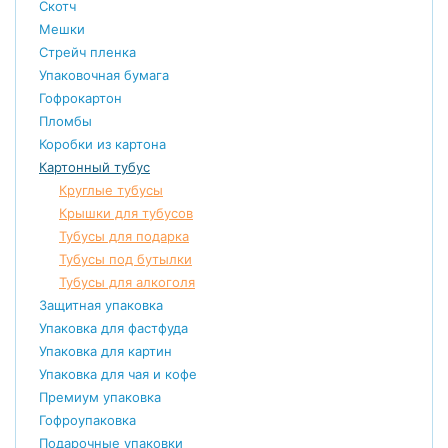
Скотч
Мешки
Стрейч пленка
Упаковочная бумага
Гофрокартон
Пломбы
Коробки из картона
Картонный тубус
Круглые тубусы
Крышки для тубусов
Тубусы для подарка
Тубусы под бутылки
Тубусы для алкоголя
Защитная упаковка
Упаковка для фастфуда
Упаковка для картин
Упаковка для чая и кофе
Премиум упаковка
Гофроупаковка
Подарочные упаковки