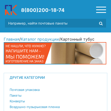
8(800)200-18-74
Главная
/
Каталог продукции
/
Картонный тубус
ДРУГИЕ КАТЕГОРИИ
Почтовая упаковка
Пакеты
Конверты
Воздушно-пузырьковая пленка