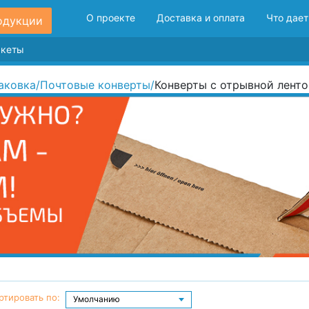
О проекте
Доставка и оплата
Что дает
одукции
аковка
/
Почтовые конверты
/
Конверты с отрывной лент
ртировать по: