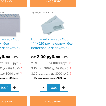
корзину
В корзину
3071
Артикул: 128293072
конверт С65
Почтовый конверт С65
, без
114*229 мм, с окном, без
с запечаткой
подсказа, с запечаткой
№ 1249
уб. за шт.
от 2.99 руб. за шт.
от 10000 руб.
?
2.99
...............
от 10000 руб.
?
01 до 9999 руб.
?
3.10
...
от 3001 до 9999 руб.
?
..
до 3000 руб.
?
3.30
.................
до 3000 руб.
?
заказ: 1000 шт.
Минимальный заказ: 1000 шт.
+
-
+
корзину
В корзину