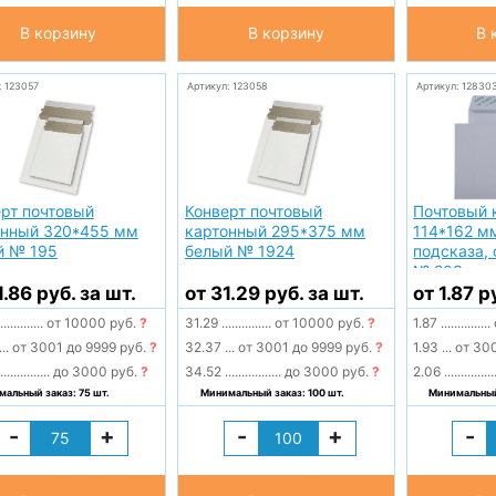
В корзину
В корзину
В 
: 123057
Артикул: 123058
Артикул: 12830
рт почтовый
Конверт почтовый
Почтовый 
онный 320*455 мм
картонный 295*375 мм
114*162 мм
й № 195
белый № 1924
подсказа, 
№ 203
1.86 руб. за шт.
от 31.29 руб. за шт.
от 1.87 р
.............
от 10000 руб.
?
31.29
...............
от 10000 руб.
?
1.87
...............
...
от 3001 до 9999 руб.
?
32.37
...
от 3001 до 9999 руб.
?
1.93
...
от 300
...............
до 3000 руб.
?
34.52
.................
до 3000 руб.
?
2.06
...............
альный заказ: 75 шт.
Минимальный заказ: 100 шт.
Минимальный 
-
+
-
+
-