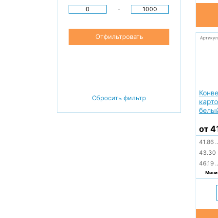
-
Отфильтровать
Артикул
Конве
Сбросить фильтр
карт
белы
от 4
41.86
..
43.30
46.19
..
Миним