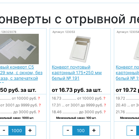
онверты с отрывной л
: 128323078
Артикул: 123053
Артикул: 12305
овый конверт С5
Конверт почтовый
Конверт п
29 мм, с окном, без
картонный 175*250 мм
картонный
аза, с запечаткой
белый № 191
белый № 1
49
.50 руб. за шт.
от 16.73 руб. за шт.
от 19.72 
............
от 10000 руб.
?
16.73
...............
от 10000 руб.
?
19.72
.............
от 3001 до 9999 руб.
?
17.31
...
от 3001 до 9999 руб.
?
20.40
...
от 3
..............
до 3000 руб.
?
18.46
.................
до 3000 руб.
?
21.76
..............
альный заказ: 1000 шт.
Минимальный заказ: 100 шт.
Минимальный 
-
+
-
+
-