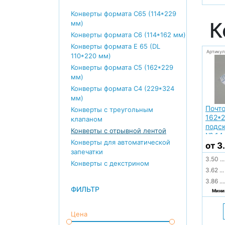
Конверты формата С65 (114*229
К
мм)
Конверты формата С6 (114*162 мм)
Конверты формата E 65 (DL
Артикул
110*220 мм)
Конверты формата С5 (162*229
мм)
Конверты формата С4 (229*324
мм)
Почт
Конверты с треугольным
162*2
клапаном
подск
Конверты с отрывной лентой
№ 14
Конверты для автоматической
от 3
запечатки
3.50
...
Конверты с декстрином
3.62
...
3.86
...
ФИЛЬТР
Миним
Цена