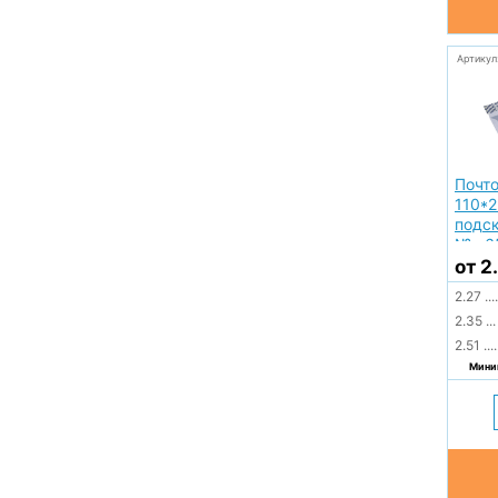
Артикул
Почто
110*2
подск
№ e6
от 2
2.27
....
2.35
...
2.51
....
Миним