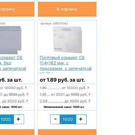
корзину
В корзину
3061
Артикул: 128303062
конверт С6
Почтовый конверт С6
, без
114*162 мм, с
с запечаткой
подсказом, с запечаткой
№ 204
уб. за шт.
от 1.89 руб. за шт.
от 10000 руб.
?
1.89
...............
от 10000 руб.
?
1 до 9999 руб.
?
1.95
...
от 3001 до 9999 руб.
?
..
до 3000 руб.
?
2.08
.................
до 3000 руб.
?
заказ: 1000 шт.
Минимальный заказ: 1000 шт.
+
-
+