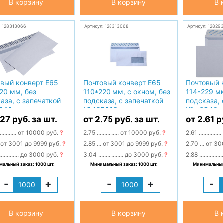
В корзину
В корзину
В 
: 128313066
Артикул: 128313068
Артикул: 12829
вый конверт Е65
Почтовый конверт Е65
Почтовый 
20 мм, без
110*220 мм, с окном, без
114*229 мм
аза, с запечаткой
подсказа, с запечаткой
подсказа, 
5.10
№ 125638
№ с65.10
.27 руб. за шт.
от 2.75 руб. за шт.
от 2.61 р
...........
от 10000 руб.
?
2.75
...............
от 10000 руб.
?
2.61
...............
от 3001 до 9999 руб.
?
2.85
...
от 3001 до 9999 руб.
?
2.70
...
от 30
.............
до 3000 руб.
?
3.04
.................
до 3000 руб.
?
2.88
...............
альный заказ: 1000 шт.
Минимальный заказ: 1000 шт.
Минимальный 
-
+
-
+
-
В корзину
В корзину
В 