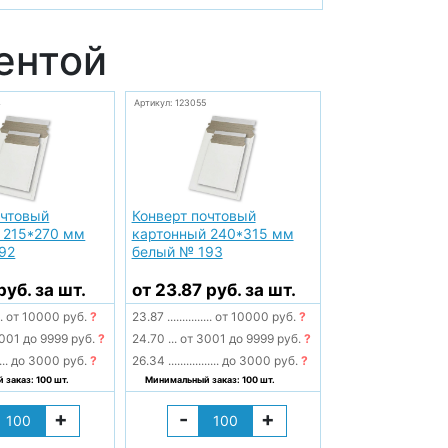
ентой
4
Артикул: 123055
очтовый
Конверт почтовый
 215*270 мм
картонный 240*315 мм
92
белый № 193
руб. за шт.
от 23.87 руб. за шт.
..
от 10000 руб.
?
23.87
...............
от 10000 руб.
?
001 до 9999 руб.
?
24.70
...
от 3001 до 9999 руб.
?
...
до 3000 руб.
?
26.34
.................
до 3000 руб.
?
заказ: 100 шт.
Минимальный заказ: 100 шт.
+
-
+