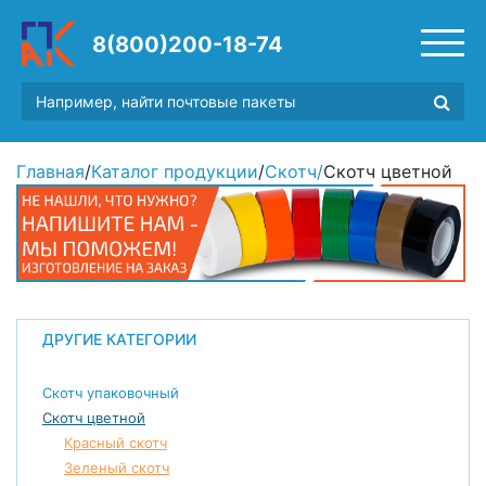
8(800)200-18-74
Главная
/
Каталог продукции
/
Скотч
/
Скотч цветной
ДРУГИЕ КАТЕГОРИИ
Скотч упаковочный
Скотч цветной
Красный скотч
Зеленый скотч