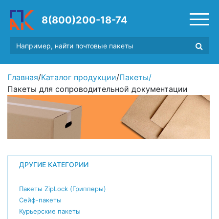
8(800)200-18-74
Главная
/
Каталог продукции
/
Пакеты
/
Пакеты для сопроводительной документации
ДРУГИЕ КАТЕГОРИИ
Пакеты ZipLock (Грипперы)
Сейф-пакеты
Курьерские пакеты