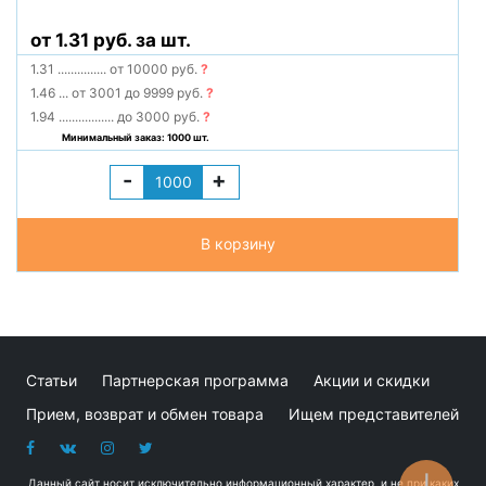
от 1.31 руб. за шт.
1.31
...............
от 10000 руб.
?
1.46
...
от 3001 до 9999 руб.
?
1.94
.................
до 3000 руб.
?
Минимальный заказ: 1000 шт.
-
+
В корзину
Статьи
Партнерская программа
Акции и скидки
Прием, возврат и обмен товара
Ищем представителей
Данный сайт носит исключительно информационный характер, и не при каких